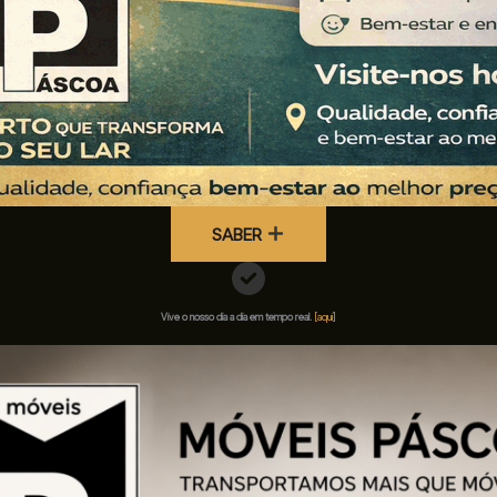
SABER
Vive o nosso dia a dia em tempo real.
[aqui]